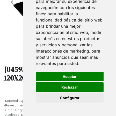
para mejorar su experiencia de
navegación con los siguientes
fines:
para habilitar la
funcionalidad básica del sitio web
,
para brindar una mejor
experiencia en el sitio web
,
medir
su interés en nuestros productos
y servicios y personalizar las
interacciones de marketing
,
para
mostrar anuncios que sean más
relevantes para usted
.
[045933] Baldas De Madera
120X20 Cm Negras 19 Mm
Aceptar
Rechazar
Configurar
-Material: Aglomerado
-Revestimiento: Melamina
-Color: Negro
-Acabado: Mate