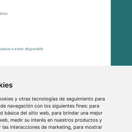
ables
vuelva a estar disponible
Mobiliario Comercial")
kies
cookies y otras tecnologías de seguimiento para
 de navegación con los siguientes fines:
para
ad básica del sitio web
,
para brindar una mejor
 688 097 373
 web
,
medir su interés en nuestros productos y
r las interacciones de marketing
,
para mostrar