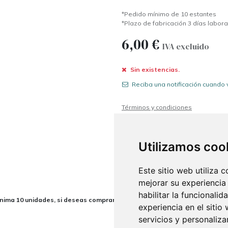
*Pedido mínimo de 10 estantes
*Plazo de fabricación 3 días labor
6,00
€
IVA excluido
Sin existencias.
Reciba una notificación cuando 
Términos y condiciones
Envío: 24/72h laborables (Excepto "
Utilizamos coo
Este sitio web utiliza 
mejorar su experiencia
habilitar la funcionalid
ínima 10 unidades, si deseas comprarlo ponte en contacto con nosotros:
experiencia en el sitio
servicios y personaliza