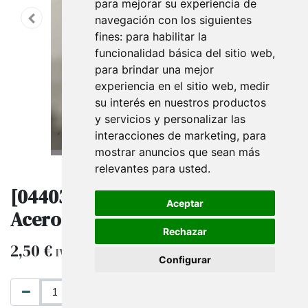
para mejorar su experiencia de
navegación con los siguientes
fines:
para habilitar la
funcionalidad básica del sitio web
,
para brindar una mejor
experiencia en el sitio web
,
medir
su interés en nuestros productos
y servicios y personalizar las
interacciones de marketing
,
para
mostrar anuncios que sean más
relevantes para usted
.
[044030] Conector Cristal T 6Mm
Aceptar
Acero Inox.
Rechazar
2,50
€
IVA excluido
Configurar
AÑADIR AL CARRITO