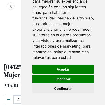
para mejorar su experiencia de
navegación con los siguientes
fines:
para habilitar la
funcionalidad básica del sitio web
,
para brindar una mejor
experiencia en el sitio web
,
medir
su interés en nuestros productos
y servicios y personalizar las
interacciones de marketing
,
para
mostrar anuncios que sean más
relevantes para usted
.
[041257] Maniquí Articulado de
Aceptar
Mujer en Tela y Fibra Blanco Mate
Rechazar
245,00
€
IVA excluido
Configurar
AÑADIR AL CARRITO