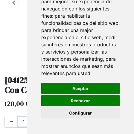
para mejorar su experiencia de
navegación con los siguientes
fines:
para habilitar la
funcionalidad básica del sitio web
,
para brindar una mejor
experiencia en el sitio web
,
medir
su interés en nuestros productos
y servicios y personalizar las
interacciones de marketing
,
para
mostrar anuncios que sean más
relevantes para usted
.
[041254] Busto Mujer Lino Gris
Con Cabeza Plateada
Aceptar
Rechazar
120,00
€
IVA excluido
Configurar
AÑADIR AL CARRITO