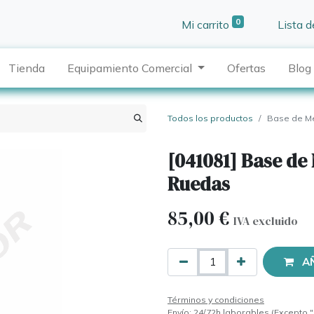
0
Mi carrito
Lista 
Tienda
Equipamiento Comercial
Ofertas
Blog
Todos los productos
Base de M
[041081] Base de
Ruedas
85,00
€
IVA excluido
A
Términos y condiciones
Envío: 24/72h laborables (Excepto "