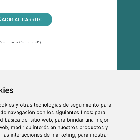
ÑADIR AL CARRITO
Mobiliario Comercial")
kies
cookies y otras tecnologías de seguimiento para
valoran la elegancia y la funcionalidad en su
fisticado color negro que añade un toque de misterio y
 de navegación con los siguientes fines:
para
ad básica del sitio web
,
para brindar una mejor
 web
,
medir su interés en nuestros productos y
r las interacciones de marketing
,
para mostrar