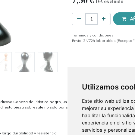
7,50
€
IVA excluido
A
Términos y condiciones
Envío: 24/72h laborables (Excepto "
Utilizamos coo
Este sitio web utiliza 
clusiva Cabeza de Plástico Negro, un accesorio esencial para aquellos que 
ad, esta pieza sobresale no solo por su durabilidad, sino también por su so
mejorar su experiencia
habilitar la funcionalid
experiencia en el sitio
servicios y personaliza
larga durabilidad y resistencia.