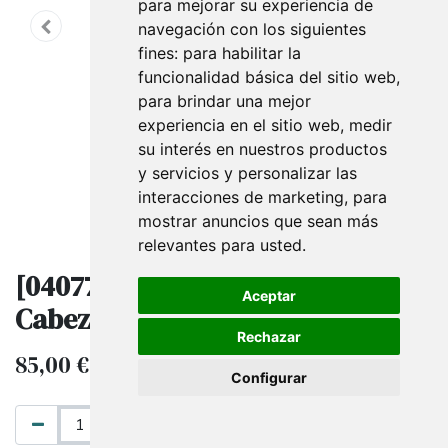
para mejorar su experiencia de
navegación con los siguientes
fines:
para habilitar la
funcionalidad básica del sitio web
,
para brindar una mejor
experiencia en el sitio web
,
medir
su interés en nuestros productos
y servicios y personalizar las
interacciones de marketing
,
para
mostrar anuncios que sean más
relevantes para usted
.
[040770] Busto Infantil con
Aceptar
Cabeza y Brazos articulados
Rechazar
85,00
€
IVA excluido
Configurar
AÑADIR AL CARRITO