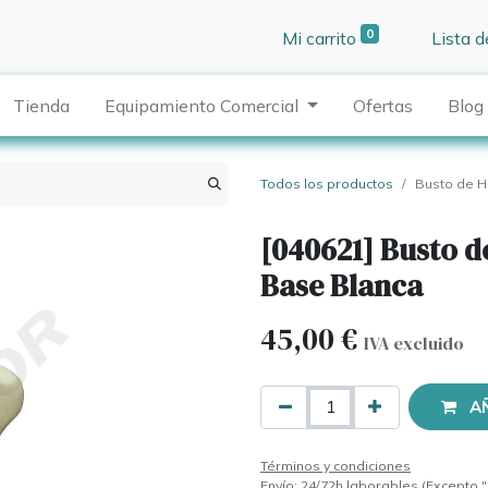
0
Mi carrito
Lista 
Tienda
Equipamiento Comercial
Ofertas
Blog
Todos los productos
Busto de H
[040621] Busto 
Base Blanca
45,00
€
IVA excluido
A
Términos y condiciones
Envío: 24/72h laborables (Excepto "