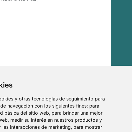
kies
cuentra en Decoraedi todos los
bustos
que necesites para tu
omercial.
cookies y otras tecnologías de seguimiento para
les como a los aficionados del diseño y la moda. Este
 de navegación con los siguientes fines:
para
 funcional sino también decorativo, añadiendo un toque
ad básica del sitio web
,
para brindar una mejor
 web
,
medir su interés en nuestros productos y
r las interacciones de marketing
,
para mostrar