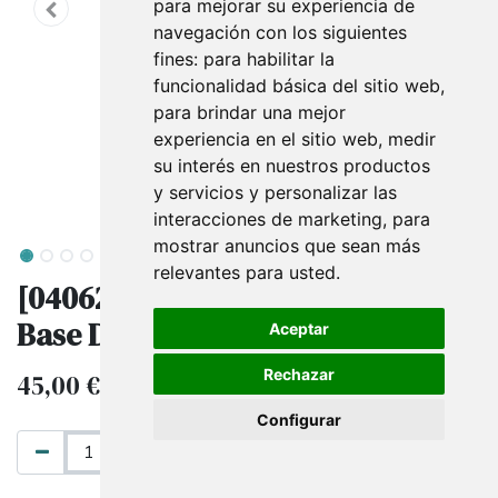
para mejorar su experiencia de
navegación con los siguientes
fines:
para habilitar la
funcionalidad básica del sitio web
,
para brindar una mejor
experiencia en el sitio web
,
medir
su interés en nuestros productos
y servicios y personalizar las
interacciones de marketing
,
para
mostrar anuncios que sean más
relevantes para usted
.
[040620] Busto De Hombre Con
Base De Madera
Aceptar
Rechazar
45,00
€
IVA excluido
Configurar
AÑADIR AL CARRITO