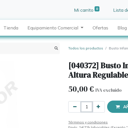
0
Mi carrito
Lista 
Tienda
Equipamiento Comercial
Ofertas
Blog
Todos los productos
Busto Infan
[040372] Busto In
Altura Regulable
50,00
€
IVA excluido
A
Términos y condiciones
Envío: 24/72h laborables (Excepto "