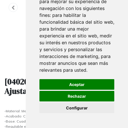
para mejorar su experiencia de
navegación con los siguientes
fines:
para habilitar la
funcionalidad básica del sitio web
,
para brindar una mejor
experiencia en el sitio web
,
medir
su interés en nuestros productos
y servicios y personalizar las
interacciones de marketing
,
para
mostrar anuncios que sean más
relevantes para usted
.
[040200] Base de Metal Cromado
Aceptar
Ajustable para Bustos Colgantes
Rechazar
Configurar
-Material: Metal
-Acabado: Cromado
-Base: Cuadrada
-Regulable en altura