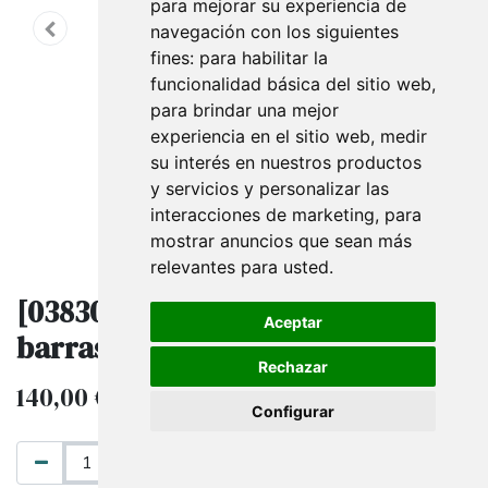
para mejorar su experiencia de
navegación con los siguientes
fines:
para habilitar la
funcionalidad básica del sitio web
,
para brindar una mejor
experiencia en el sitio web
,
medir
su interés en nuestros productos
y servicios y personalizar las
interacciones de marketing
,
para
mostrar anuncios que sean más
relevantes para usted
.
[038301] Perchero doble con
Aceptar
barras para colgar
Rechazar
140,00
€
IVA excluido
Configurar
AÑADIR AL CARRITO