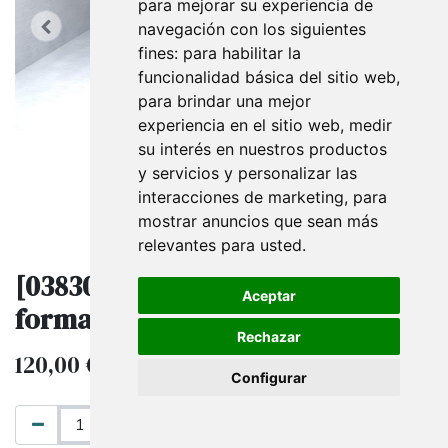
para mejorar su experiencia de
navegación con los siguientes
fines:
para habilitar la
funcionalidad básica del sitio web
,
para brindar una mejor
experiencia en el sitio web
,
medir
su interés en nuestros productos
y servicios y personalizar las
interacciones de marketing
,
para
mostrar anuncios que sean más
relevantes para usted
.
[038300] Perchero blanco mate
Aceptar
forma z, CON TABLA
Rechazar
120,00
€
IVA excluido
Configurar
AÑADIR AL CARRITO