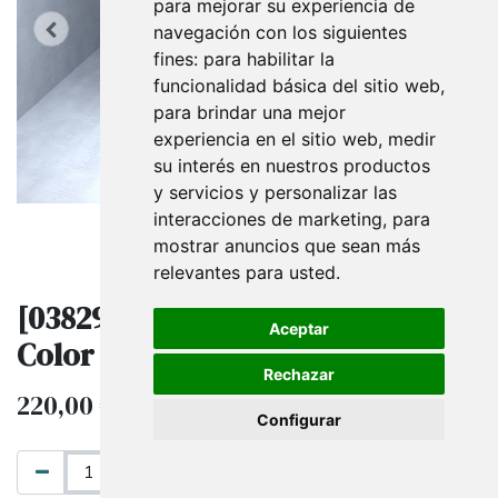
para mejorar su experiencia de
navegación con los siguientes
fines:
para habilitar la
funcionalidad básica del sitio web
,
para brindar una mejor
experiencia en el sitio web
,
medir
su interés en nuestros productos
y servicios y personalizar las
interacciones de marketing
,
para
mostrar anuncios que sean más
relevantes para usted
.
[038298] Perchero con Estantes
Aceptar
Color Blanco 179X120X35 Cm
Rechazar
220,00
€
IVA excluido
Configurar
AÑADIR AL CARRITO