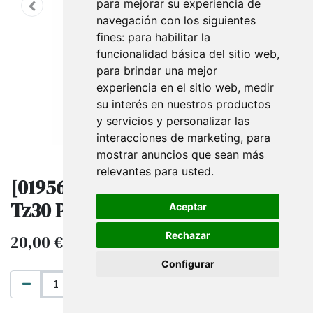
para mejorar su experiencia de
navegación con los siguientes
fines:
para habilitar la
funcionalidad básica del sitio web
,
para brindar una mejor
experiencia en el sitio web
,
medir
su interés en nuestros productos
y servicios y personalizar las
interacciones de marketing
,
para
mostrar anuncios que sean más
relevantes para usted
.
[019569] Base S En Piramide Df-
Tz30 Pack De 5
Aceptar
Rechazar
20,00
€
IVA excluido
Configurar
AÑADIR AL CARRITO