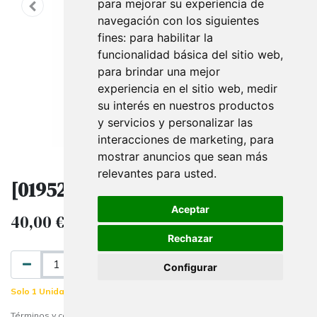
para mejorar su experiencia de
navegación con los siguientes
fines:
para habilitar la
funcionalidad básica del sitio web
,
para brindar una mejor
experiencia en el sitio web
,
medir
su interés en nuestros productos
y servicios y personalizar las
interacciones de marketing
,
para
mostrar anuncios que sean más
relevantes para usted
.
[019528] Busto de 30 cm
Aceptar
40,00
€
IVA excluido
Rechazar
AÑADIR AL CARRITO
Configurar
Solo 1 Unidades disponibles.
Términos y condiciones