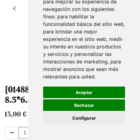
para mejorar su experiencia de
navegación con los siguientes
fines:
para habilitar la
funcionalidad básica del sitio web
,
para brindar una mejor
experiencia en el sitio web
,
medir
su interés en nuestros productos
y servicios y personalizar las
interacciones de marketing
,
para
mostrar anuncios que sean más
relevantes para usted
.
[014881] Porta Precios Plata
Aceptar
8.5*6.5 20Und.
Rechazar
15,00
€
IVA excluido
Configurar
AÑADIR AL CARRITO