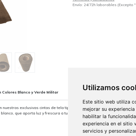
Envío: 24/72h laborables (Excepto "
Utilizamos coo
n Colores Blanco y Verde Militar
Este sitio web utiliza 
 nuestras exclusivas cintas de tela tipo malla, ideales para dar ese toque e
mejorar su experiencia
blanco, que aporta luz y frescura a tus creaciones; y un sofisticado verde m
habilitar la funcionalid
experiencia en el sitio
servicios y personaliza