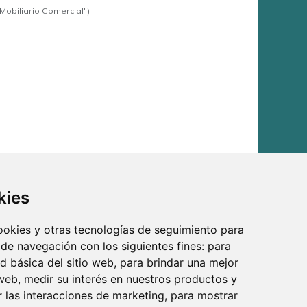
Mobiliario Comercial")
kies
cookies y otras tecnologías de seguimiento para
special a tus proyectos de floristería y decoración.
 de navegación con los siguientes fines:
para
ilitar, perfecto para añadir un toque de elegancia y
ad básica del sitio web
,
para brindar una mejor
 web
,
medir su interés en nuestros productos y
r las interacciones de marketing
,
para mostrar