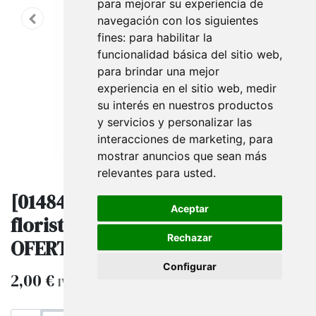
para mejorar su experiencia de
navegación con los siguientes
fines:
para habilitar la
funcionalidad básica del sitio web
,
para brindar una mejor
experiencia en el sitio web
,
medir
su interés en nuestros productos
y servicios y personalizar las
interacciones de marketing
,
para
mostrar anuncios que sean más
relevantes para usted
.
[014845] Cinta de malla de
Aceptar
floristería blanca 16CM 4.5M
Rechazar
OFERTA
Configurar
2,00
€
4,00
€
IVA excluido