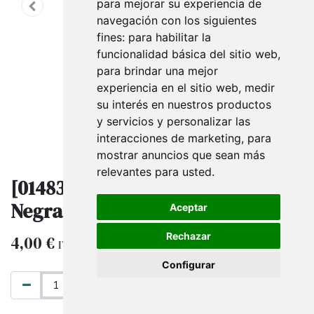
para mejorar su experiencia de
navegación con los siguientes
fines:
para habilitar la
funcionalidad básica del sitio web
,
para brindar una mejor
experiencia en el sitio web
,
medir
su interés en nuestros productos
y servicios y personalizar las
interacciones de marketing
,
para
mostrar anuncios que sean más
relevantes para usted
.
[014839-NG] Cinta de Arpillera
Negra con Encaje 9m
Aceptar
Rechazar
4,00
€
IVA excluido
Configurar
AÑADIR AL CARRITO