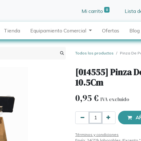
0
Mi carrito
Lista 
Tienda
Equipamiento Comercial
Ofertas
Blog
Todos los productos
Pinza De P
[014555] Pinza D
10.5Cm
0,95
€
IVA excluido
A
Términos y condiciones
Envío: 24/72h laborables (Excepto "