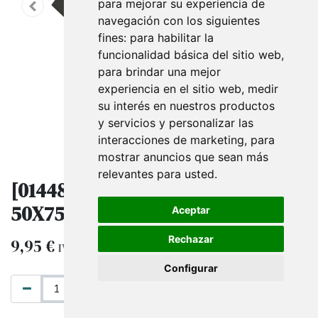
para mejorar su experiencia de
navegación con los siguientes
fines:
para habilitar la
funcionalidad básica del sitio web
,
para brindar una mejor
experiencia en el sitio web
,
medir
su interés en nuestros productos
y servicios y personalizar las
interacciones de marketing
,
para
mostrar anuncios que sean más
relevantes para usted
.
[014489] Papel De Seda Negro
50X75Cm 100 Unidades
Aceptar
Rechazar
9,95
€
IVA excluido
Configurar
AÑADIR AL CARRITO