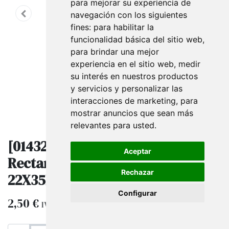
para mejorar su experiencia de
navegación con los siguientes
fines:
para habilitar la
funcionalidad básica del sitio web
,
para brindar una mejor
experiencia en el sitio web
,
medir
su interés en nuestros productos
y servicios y personalizar las
interacciones de marketing
,
para
mostrar anuncios que sean más
relevantes para usted
.
[014323] Etiquetas De Hilo
Aceptar
Rectangular Azul Ref 12930
Rechazar
22X35Mm 100U/Paq
Configurar
2,50
€
IVA excluido