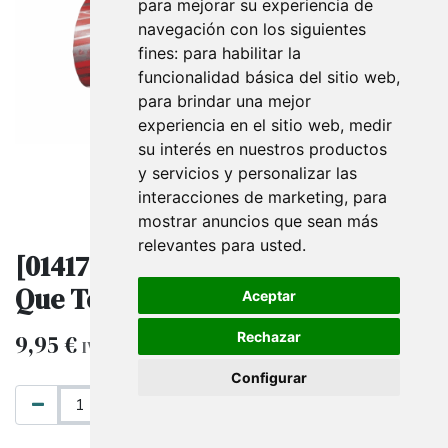
para mejorar su experiencia de
navegación con los siguientes
fines:
para habilitar la
funcionalidad básica del sitio web
,
para brindar una mejor
experiencia en el sitio web
,
medir
su interés en nuestros productos
y servicios y personalizar las
interacciones de marketing
,
para
mostrar anuncios que sean más
relevantes para usted
.
[014177] Papel de Regalo ¨Espero
Que Te Guste¨ Rojo Y Plata 31cm
Aceptar
Rechazar
9,95
€
IVA excluido
Configurar
AÑADIR AL CARRITO