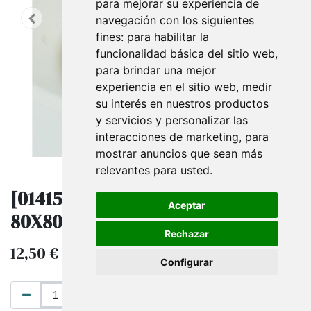
para mejorar su experiencia de
navegación con los siguientes
fines:
para habilitar la
funcionalidad básica del sitio web
,
para brindar una mejor
experiencia en el sitio web
,
medir
su interés en nuestros productos
y servicios y personalizar las
interacciones de marketing
,
para
mostrar anuncios que sean más
relevantes para usted
.
[014155] Rollo De Papel Térmico
Aceptar
80X80Mm 8 Rollos
Rechazar
12,50
€
14,00
€
IVA excluido
Configurar
AÑADIR AL CARRITO