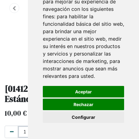
para mejorar su experiencia de
navegación con los siguientes
fines:
para habilitar la
funcionalidad básica del sitio web
,
para brindar una mejor
experiencia en el sitio web
,
medir
su interés en nuestros productos
y servicios y personalizar las
interacciones de marketing
,
para
mostrar anuncios que sean más
relevantes para usted
.
[014125] Agujas Para Etiquetado
Aceptar
Estándar 5 Unidades/Paquete
Rechazar
10,00
€
IVA excluido
Configurar
AÑADIR AL CARRITO