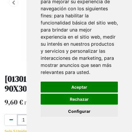
para mejorar su experiencia de
navegación con los siguientes
fines:
para habilitar la
funcionalidad básica del sitio web
,
para brindar una mejor
experiencia en el sitio web
,
medir
su interés en nuestros productos
y servicios y personalizar las
interacciones de marketing
,
para
mostrar anuncios que sean más
relevantes para usted
.
[013016] Bandeja De Malla Gris
90X30Cm
Aceptar
Rechazar
9,60
€
IVA excluido
Configurar
AÑADIR AL CARRITO
Solo 5 Unidades disponibles.