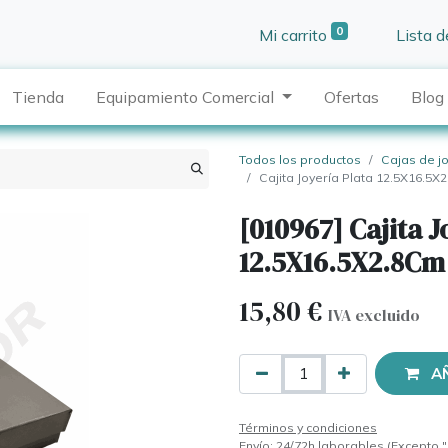
0
Mi carrito
Lista 
Tienda
Equipamiento Comercial
Ofertas
Blog
Todos los productos
Cajas de j
Cajita Joyería Plata 12.5X16.5
[010967] Cajita J
12.5X16.5X2.8Cm
15,80
€
IVA excluido
A
Términos y condiciones
Envío: 24/72h laborables (Excepto "