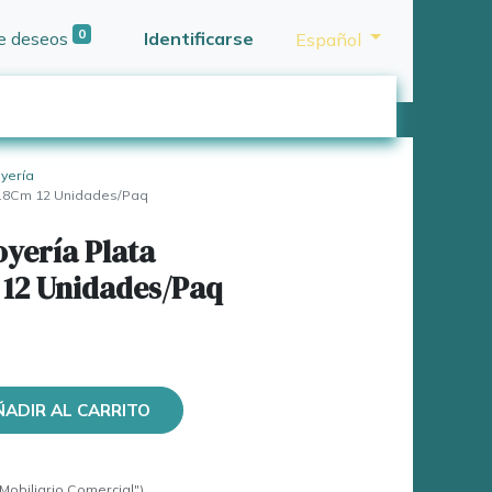
0
de deseos
Identificarse
Español
oyería
X2.8Cm 12 Unidades/Paq
oyería Plata
 12 Unidades/Paq
ÑADIR AL CARRITO
Mobiliario Comercial")