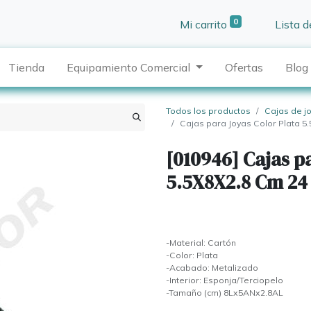
0
Mi carrito
Lista 
Tienda
Equipamiento Comercial
Ofertas
Blog
Todos los productos
Cajas de j
Cajas para Joyas Color Plata 
[010946] Cajas p
5.5X8X2.8 Cm 24
-Material: Cartón
-Color: Plata
-Acabado: Metalizado
-Interior: Esponja/Terciopelo
-Tamaño (cm) 8Lx5ANx2.8AL