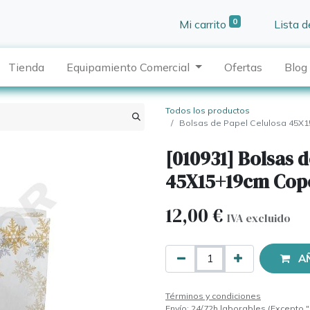
0
Mi carrito
Lista 
Tienda
Equipamiento Comercial
Ofertas
Blog
Todos los productos
Bolsas de Papel Celulosa 45X
[010931] Bolsas 
45X15+19cm Copo
12,00
€
IVA excluido
A
Términos y condiciones
Envío: 24/72h laborables (Excepto "