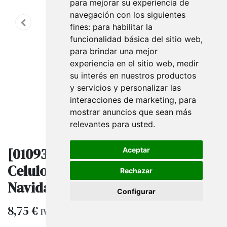
para mejorar su experiencia de
navegación con los siguientes
fines:
para habilitar la
funcionalidad básica del sitio web
,
para brindar una mejor
experiencia en el sitio web
,
medir
su interés en nuestros productos
y servicios y personalizar las
interacciones de marketing
,
para
mostrar anuncios que sean más
relevantes para usted
.
[010930] Bolsas de Papel de
Aceptar
Celulosa 32X41+12cm Copo
Rechazar
Navidad 25 unidades
Configurar
8,75
€
IVA excluido