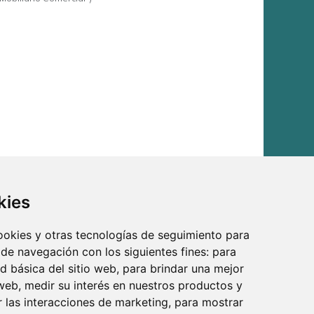
kies
cookies y otras tecnologías de seguimiento para
 de navegación con los siguientes fines:
para
ad básica del sitio web
,
para brindar una mejor
 web
,
medir su interés en nuestros productos y
los.
r las interacciones de marketing
,
para mostrar
. Además, todo lo necesario para equipar tu tienda al mejor