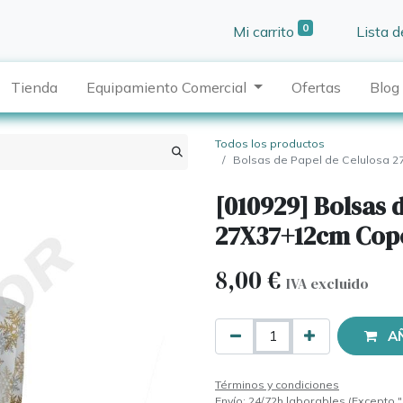
0
Mi carrito
Lista 
Tienda
Equipamiento Comercial
Ofertas
Blog
Todos los productos
Bolsas de Papel de Celulosa 
[010929] Bolsas 
27X37+12cm Copo
8,00
€
IVA excluido
A
Términos y condiciones
Envío: 24/72h laborables (Excepto "