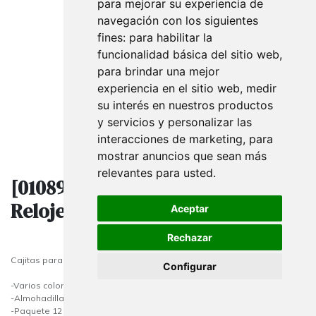
para mejorar su experiencia de
navegación con los siguientes
fines:
para habilitar la
funcionalidad básica del sitio web
,
para brindar una mejor
experiencia en el sitio web
,
medir
su interés en nuestros productos
y servicios y personalizar las
interacciones de marketing
,
para
mostrar anuncios que sean más
relevantes para usted
.
[010897] Caja Para Joyería Y
Relojería Marrón 12 Unidades
Aceptar
Rechazar
Cajitas para relojes o pulseras.
Configurar
-Varios colores
-Almohadilla incluida
-Paquete 12 unidades