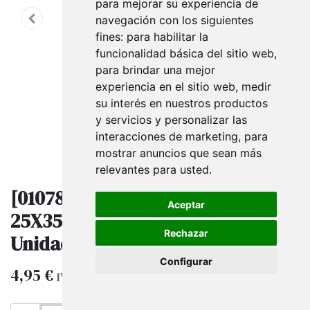
para mejorar su experiencia de
navegación con los siguientes
fines:
para habilitar la
funcionalidad básica del sitio web
,
para brindar una mejor
experiencia en el sitio web
,
medir
su interés en nuestros productos
y servicios y personalizar las
interacciones de marketing
,
para
mostrar anuncios que sean más
relevantes para usted
.
[010781] Bolsas Troqueladas
Aceptar
25X35 Cm Topos Blancos 100
Rechazar
Unidades
Configurar
4,95
€
IVA excluido