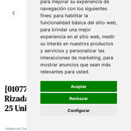
para mejorar su experiencia de
navegación con los siguientes
fines:
para habilitar la
funcionalidad básica del sitio web
,
para brindar una mejor
experiencia en el sitio web
,
medir
su interés en nuestros productos
y servicios y personalizar las
interacciones de marketing
,
para
mostrar anuncios que sean más
relevantes para usted
.
[010779] Bolsas De Papel Asa
Aceptar
Rizada 49X45X15 Cm Color Rojo
Rechazar
25 Unidades
Configurar
-Material: Papel celulosa