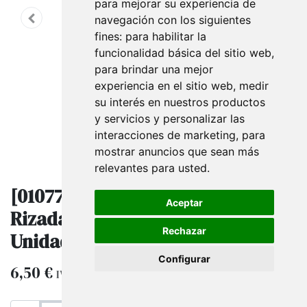
para mejorar su experiencia de
navegación con los siguientes
fines:
para habilitar la
funcionalidad básica del sitio web
,
para brindar una mejor
experiencia en el sitio web
,
medir
su interés en nuestros productos
y servicios y personalizar las
interacciones de marketing
,
para
mostrar anuncios que sean más
relevantes para usted
.
[010778] Bolsas De Papel Asa
Aceptar
Rizada 37X27X12 Cm Rojas 25
Rechazar
Unidades
Configurar
6,50
€
IVA excluido