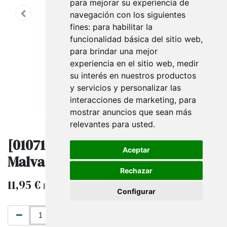
para mejorar su experiencia de
navegación con los siguientes
fines:
para habilitar la
funcionalidad básica del sitio web
,
para brindar una mejor
experiencia en el sitio web
,
medir
su interés en nuestros productos
y servicios y personalizar las
interacciones de marketing
,
para
mostrar anuncios que sean más
relevantes para usted
.
[010713] Sobres Metalizados
Aceptar
Malva 40X25 Cm 100 Unidades
Rechazar
11,95
€
IVA excluido
Configurar
AÑADIR AL CARRITO