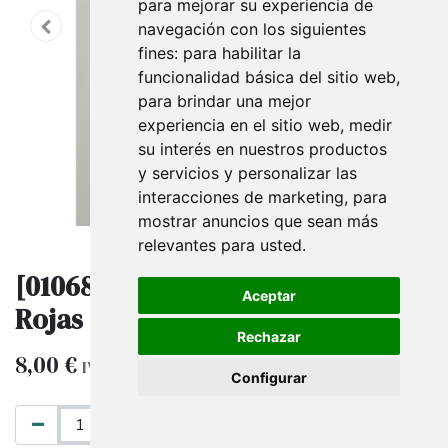
para mejorar su experiencia de
navegación con los siguientes
fines:
para habilitar la
funcionalidad básica del sitio web
,
para brindar una mejor
experiencia en el sitio web
,
medir
su interés en nuestros productos
y servicios y personalizar las
interacciones de marketing
,
para
mostrar anuncios que sean más
relevantes para usted
.
[010681] Bolsas de Papel Kraft
Aceptar
Rojas de Navidad 37X27X12 CM
Rechazar
8,00
€
IVA excluido
Configurar
AÑADIR AL CARRITO