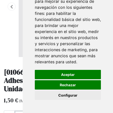
para mejorar su experiencia de
navegación con los siguientes
fines:
para habilitar la
funcionalidad básica del sitio web
,
para brindar una mejor
experiencia en el sitio web
,
medir
su interés en nuestros productos
y servicios y personalizar las
interacciones de marketing
,
para
mostrar anuncios que sean más
relevantes para usted
.
[010668] Bolsas con Cierre
Aceptar
Adhesivo 12X18+4 Cm 100
Rechazar
Unidades
Configurar
1,50
€
IVA excluido