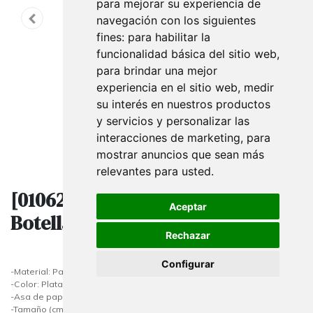
para mejorar su experiencia de
navegación con los siguientes
fines:
para habilitar la
funcionalidad básica del sitio web
,
para brindar una mejor
experiencia en el sitio web
,
medir
su interés en nuestros productos
y servicios y personalizar las
interacciones de marketing
,
para
mostrar anuncios que sean más
relevantes para usted
.
[010626] Bolsas De Papel Para
Aceptar
Botellas 36X13+8.5 Cm Plata
Rechazar
Configurar
-Material: Papel Celulosa
-Color: Plata
-Asa de papel rizado
-Tamaño (cm) AL X AN X F - 39x14+8.5