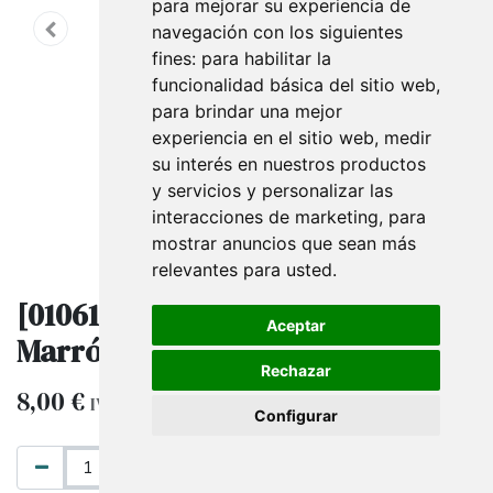
para mejorar su experiencia de
navegación con los siguientes
fines:
para habilitar la
funcionalidad básica del sitio web
,
para brindar una mejor
experiencia en el sitio web
,
medir
su interés en nuestros productos
y servicios y personalizar las
interacciones de marketing
,
para
mostrar anuncios que sean más
relevantes para usted
.
[010610] Bolsas de Papel kraft
Aceptar
Marrón 32x12x40 Cm 25 Unidades
Rechazar
8,00
€
IVA excluido
Configurar
AÑADIR AL CARRITO