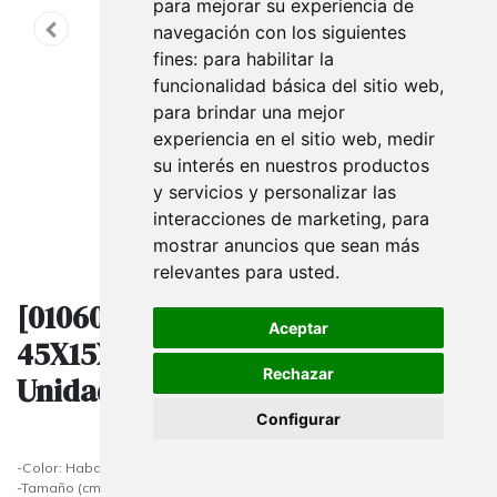
para mejorar su experiencia de
navegación con los siguientes
fines:
para habilitar la
funcionalidad básica del sitio web
,
para brindar una mejor
experiencia en el sitio web
,
medir
su interés en nuestros productos
y servicios y personalizar las
interacciones de marketing
,
para
mostrar anuncios que sean más
relevantes para usted
.
[010600] Bolsas De Papel Kraft
Aceptar
45X15X49 Cm Habana 25
Rechazar
Unidades
Configurar
-Color: Habana
-Tamaño (cm) : 45x15x49