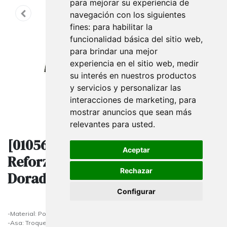
para mejorar su experiencia de
navegación con los siguientes
fines:
para habilitar la
funcionalidad básica del sitio web
,
para brindar una mejor
experiencia en el sitio web
,
medir
su interés en nuestros productos
y servicios y personalizar las
interacciones de marketing
,
para
mostrar anuncios que sean más
relevantes para usted
.
[010567] Bolsas De Plástico Asa
Aceptar
Reforzada 50X60 Cm Puntos
Rechazar
Dorados
Configurar
-Material: Polietileno
-Asa: Troquelada reforzada