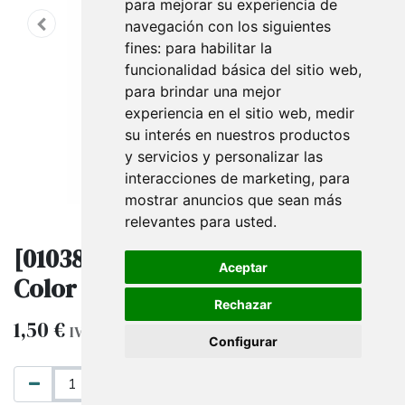
para mejorar su experiencia de
navegación con los siguientes
fines:
para habilitar la
funcionalidad básica del sitio web
,
para brindar una mejor
experiencia en el sitio web
,
medir
su interés en nuestros productos
y servicios y personalizar las
interacciones de marketing
,
para
mostrar anuncios que sean más
relevantes para usted
.
[010385.1] Caja Para Joyeria
Aceptar
Color Oro, 16x12x3Cm 4 Unidades
Rechazar
1,50
€
3,00
€
IVA excluido
Configurar
AÑADIR AL CARRITO