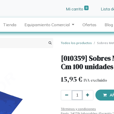
0
Mi carrito
Lista 
Tienda
Equipamiento Comercial
Ofertas
Blog
Todos los productos
Sobres Met
[010359] Sobres 
Cm 100 unidades
15,95
€
IVA excluido
A
Términos y condiciones
Envío: 24/72h laborables (Excepto "