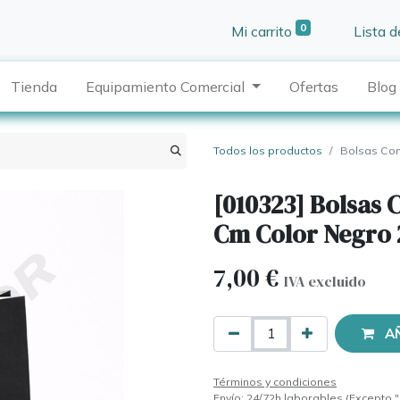
0
Mi carrito
Lista 
Tienda
Equipamiento Comercial
Ofertas
Blog
Todos los productos
Bolsas Con
[010323] Bolsas 
Cm Color Negro 
7,00
€
IVA excluido
A
Términos y condiciones
Envío: 24/72h laborables (Excepto "