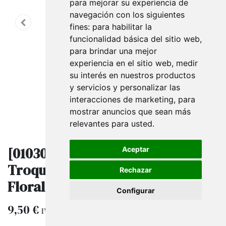
para mejorar su experiencia de
navegación con los siguientes
fines:
para habilitar la
funcionalidad básica del sitio web
,
para brindar una mejor
experiencia en el sitio web
,
medir
su interés en nuestros productos
y servicios y personalizar las
interacciones de marketing
,
para
mostrar anuncios que sean más
relevantes para usted
.
[010305] Bolsas con Asa
Aceptar
Troquelada 35X45cm Estampado
Rechazar
Floral 100 unidades
Configurar
9,50
€
IVA excluido