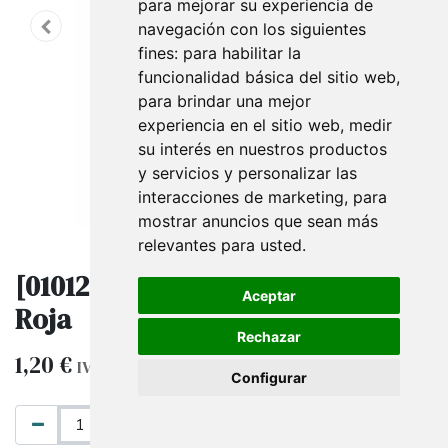
para mejorar su experiencia de
navegación con los siguientes
fines:
para habilitar la
funcionalidad básica del sitio web
,
para brindar una mejor
experiencia en el sitio web
,
medir
su interés en nuestros productos
y servicios y personalizar las
interacciones de marketing
,
para
mostrar anuncios que sean más
relevantes para usted
.
[0101201] Cajita Lujo Para Joyero
Aceptar
Roja
Rechazar
1,20
€
IVA excluido
Configurar
AÑADIR AL CARRITO