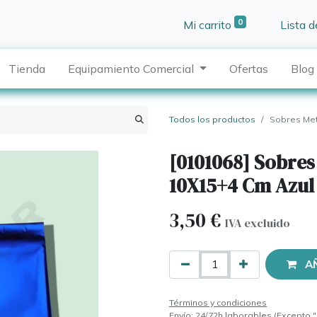
0
Mi carrito
Lista 
Tienda
Equipamiento Comercial
Ofertas
Blog
Todos los productos
Sobres Met
[0101068] Sobres
10X15+4 Cm Azul
3,50
€
IVA excluido
A
Términos y condiciones
Envío: 24/72h laborables (Excepto "